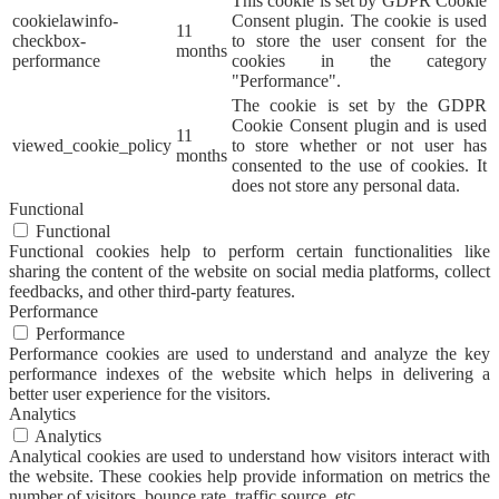
This cookie is set by GDPR Cookie
cookielawinfo-
Consent plugin. The cookie is used
11
checkbox-
to store the user consent for the
months
performance
cookies in the category
"Performance".
The cookie is set by the GDPR
Cookie Consent plugin and is used
11
viewed_cookie_policy
to store whether or not user has
months
consented to the use of cookies. It
does not store any personal data.
Functional
Functional
Functional cookies help to perform certain functionalities like
sharing the content of the website on social media platforms, collect
feedbacks, and other third-party features.
Performance
Performance
Performance cookies are used to understand and analyze the key
performance indexes of the website which helps in delivering a
better user experience for the visitors.
Analytics
Analytics
Analytical cookies are used to understand how visitors interact with
the website. These cookies help provide information on metrics the
number of visitors, bounce rate, traffic source, etc.